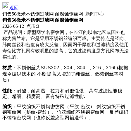
返回
销售50微米不锈钢过滤网 耐腐蚀钢丝网_新闻中心
销售50微米不锈钢过滤网 耐腐蚀钢丝网
2026-05-12 点击:3
产品说明：席型网学名密纹网，在长江的以南地区或国外也
称为菏兰布。它是采用不锈钢丝编织而成。主要特点是经向、
纬向丝径和密度有较大反差，因而网子厚度和过滤精度及使用
寿命比方孔网有较明显的提高，它的过滤精度是方孔网布无法
实现的。
材质
：不锈钢丝为
SUS302
，
304
，
304L
，
316
，
316L(
根据
现今编织技术的 不断提高又增加了纯镍丝、低碳钢丝等材
质）
性能
：耐酸，耐高温，拉力和耐磨性强、具有过滤性能稳
定、精细、精度高、富有特殊过滤性能
.
编织
：平纹编织不锈钢密纹网（平纹
-
密纹
)
、斜纹编织不锈
钢密纹网（斜纹
-
密纹）、竹花编织不锈钢密纹网，反差编织
不锈钢密纹网（也称反差席型网输送带）。